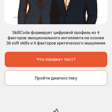
SkillCode формирует цифровой профиль из 4
факторов эмоционального интеллекта на основе
36 soft skills и 6 факторов критического мышления
Что покажет тест?
Пройти диагностику
Почему эмоциональный
интеллект влияет на карьеру
Эмоциональный интеллект помогает
сохранять самообладание, понимать
людей, проходить конфликты и влиять
на коммуникацию — именно эти навыки
часто отличают сильных специалистов и
руководителей