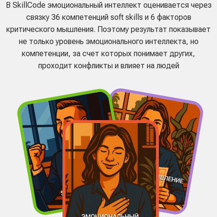
Где эмоциональный
интеллект помогает в карьере
Эмоциональный интеллект особенно важен там, где
нужно договариваться, управлять людьми, работать с
клиентами, выступать публично и сохранять
спокойствие под давлением
Выступление на аудиторию
Управление сотрудниками
Работа с информацией
Клиентоориентированность
Проведение сложных переговоров
Холодные продажи