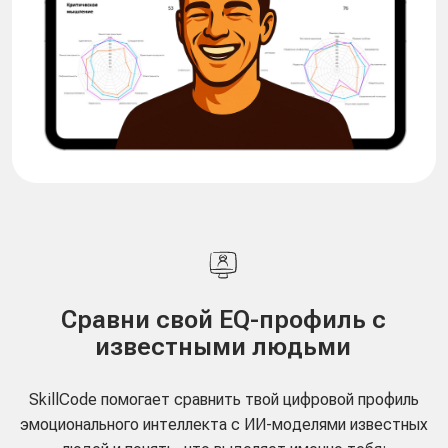
Перейти в библиотеку
роста
Эмоциональный
Интеллект
Олег Калиничев
Кроме исследований мы разбираем
профили предпринимателей,
собственников, HR и других специалистов