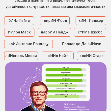
— индивидуально или в группах.
Показываем, как связаны между собой
компетенции, и доказываем:
необязательно быть сильным во всём.
Главное — осознать свои ключевые
стороны и использовать их в работе и
жизни
Смотреть