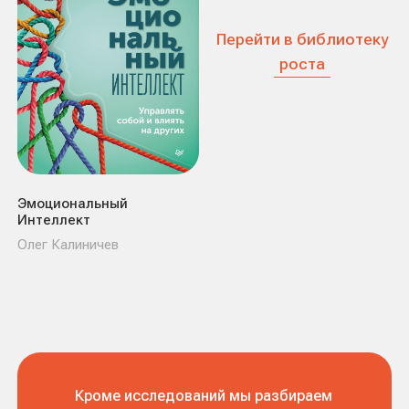
Блог про саморазвитие
Книги по саморазвитию
Фильмы по саморазвитию
+7 (926) 128 53 48
info@skillcode.pro
Telegram
Публичная оферта
Порядок предоставления услуг и
платежная информация
Согласие на обработку
персональных данных
Политика обработки
персональных данных