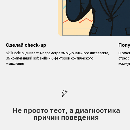
Показывает, как ты управляешь эмоциями,
понимаешь других людей, сохраняешь
устойчивость и влияешь на коммуникацию
Оценка 4 параметров эмоционального интеллекта
на основе двух диагностик: 36 soft skills и 6
факторов критического мышления
Сделай check-up
Полу
SkillCode оценивает 4 параметра эмоционального интеллекта,
В отче
36 компетенций soft skills и 6 факторов критического
стресс
мышления
комму
Купить
Подарить