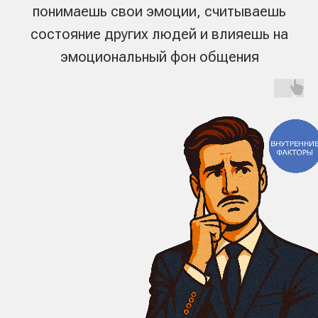
сильные стороны, зоны роста и поведенческие
причины ваших реакций
Тест на эмоциональный
интеллект
глубинное исследование личностных
особенностей
Чтобы объективно оценить эмоциональный
интеллект, важно учитывать не только внешние
реакции, но и то, как человек мыслит, воспринимает
ситуации и принимает решения. Поэтому SkillCode
показывает EQ через связку soft skills, критического
мышления и поведенческих компетенций
4 фактора
36 компетенций
6 факторов
Эмоционального
Критического
Soft Skills
интеллекта
мышления