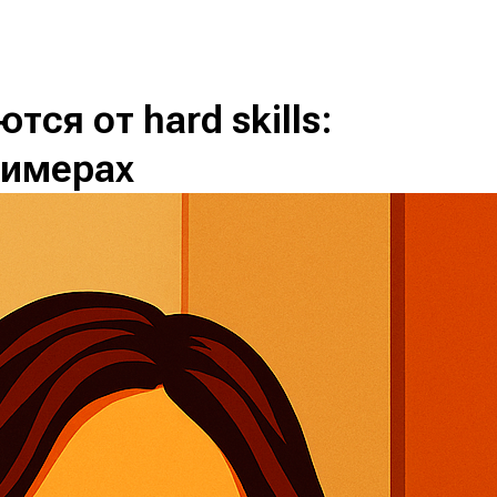
ются от hard skills:
римерах