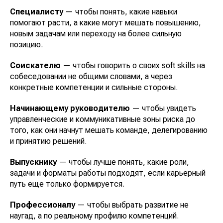
Специалисту
— чтобы понять, какие навыки
Оценить свои навыки
помогают расти, а какие могут мешать повышению,
О проекте
новым задачам или переходу на более сильную
Блог про саморазвитие
позицию.
Книги по саморазвитию
Соискателю
— чтобы говорить о своих soft skills на
Фильмы по саморазвитию
собеседовании не общими словами, а через
конкретные компетенции и сильные стороны.
+7 (926) 128 53 48
Начинающему руководителю
— чтобы увидеть
info@skillcode.pro
управленческие и коммуникативные зоны риска до
Telegram
того, как они начнут мешать команде, делегированию
и принятию решений.
Публичная оферта
Выпускнику
— чтобы лучше понять, какие роли,
Порядок предоставления услуг и
задачи и форматы работы подходят, если карьерный
платежная информация
путь еще только формируется.
Согласие на обработку
персональных данных
Профессионалу
— чтобы выбрать развитие не
Политика обработки
наугад, а по реальному профилю компетенций.
персональных данных